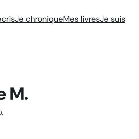
écris
Je chronique
Mes livres
Je suis
e M.
.