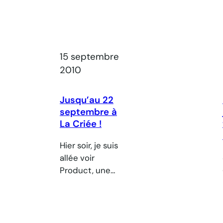
15 septembre
2010
Jusqu’au 22
septembre à
La Criée !
Hier soir, je suis
allée voir
Product, une
pièce d’un
Anglais, Mark
Ravenhill, mise
en scène par