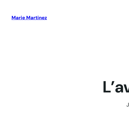
Aller
au
Marie Martinez
contenu
L’a
J