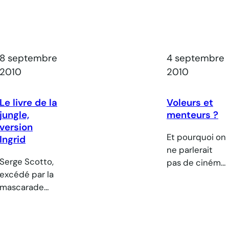
8 septembre
4 septembre
2010
2010
Le livre de la
Voleurs et
jungle,
menteurs ?
version
Et pourquoi on
Ingrid
ne parlerait
Serge Scotto,
pas de cinéma
excédé par la
dans ce blog ?
mascarade
Surtout s’il
politico-
s’agit d’un bon
médiatique de
moment à
l’affaire Ingrid
passer en