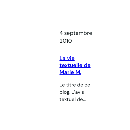
4 septembre
2010
La vie
textuelle de
Marie M.
Le titre de ce
blog, L’avis
textuel de
Marie M. a une
petite histoire,
que voilà. Cela
remonte au