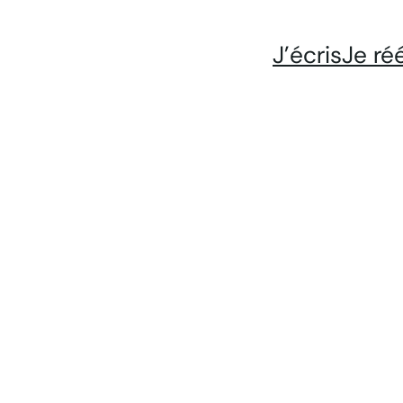
J’écris
Je ré