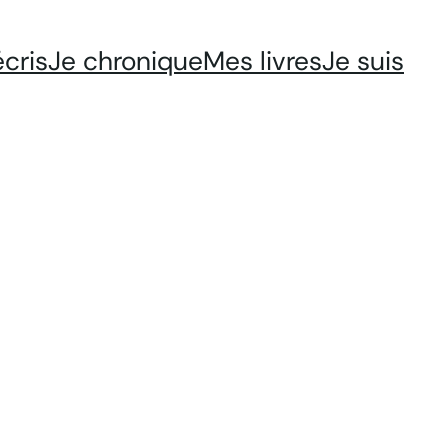
écris
Je chronique
Mes livres
Je suis