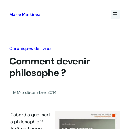
Aller
au
Marie Martinez
contenu
Chroniques de livres
Comment devenir
philosophe ?
MM
·
5 décembre 2014
D’abord à quoi sert
la philosophie ?
Jérôme Lecoq