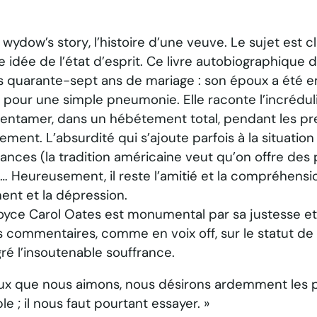
 wydow’s story
, l’histoire d’une veuve. Le sujet est cl
e idée de l’état d’esprit. Ce livre autobiographique 
s quarante-sept ans de mariage : son époux a été e
al pour une simple pneumonie. Elle raconte l’incrédulit
aut entamer, dans un hébétement total, pendant les pr
ement. L’absurdité qui s’ajoute parfois à la situation
ces (la tradition américaine veut qu’on offre des pa
… Heureusement, il reste l’amitié et la compréhensio
ent et la dépression.
yce Carol Oates est monumental par sa justesse et
es commentaires, comme en voix off, sur le statut de
é l’insoutenable souffrance.
ux que nous aimons, nous désirons ardemment les pr
le ; il nous faut pourtant essayer. »