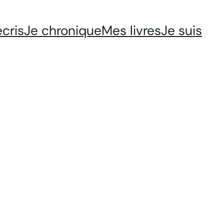
écris
Je chronique
Mes livres
Je suis