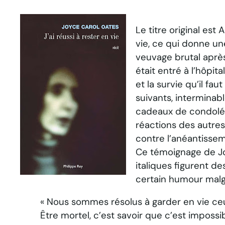
Le titre original est
A
vie
, ce qui donne un
veuvage brutal aprè
était entré à l’hôpit
et la survie qu’il f
suivants, interminabl
cadeaux de condoléan
réactions des autres
contre l’anéantissem
Ce témoignage de Jo
italiques figurent d
certain humour malgr
« Nous sommes résolus à garder en vie ce
Être
mortel
, c’est savoir que c’est impossib