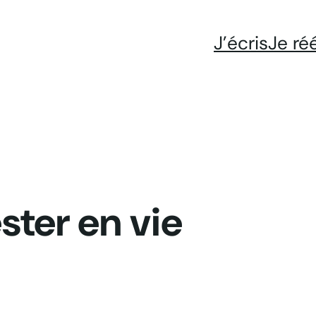
J’écris
Je ré
ster en vie