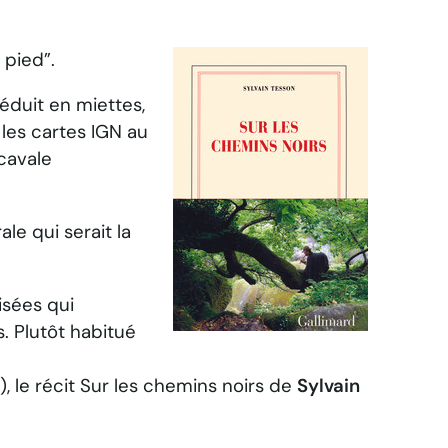
 pied”.
éduit en miettes,
les cartes IGN au
 cavale
e qui serait la
isées qui
. Plutôt habitué
, le récit
Sur les chemins noirs
de
Sylvain