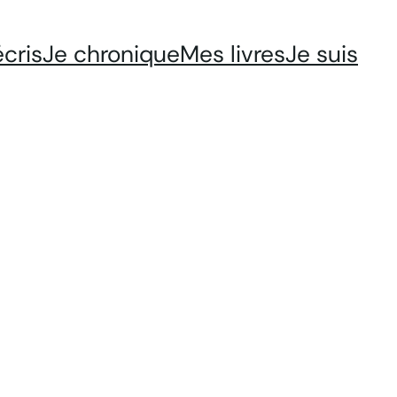
écris
Je chronique
Mes livres
Je suis