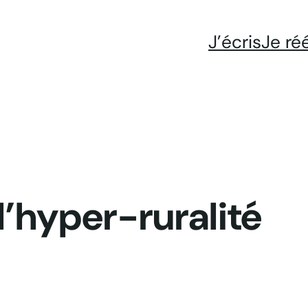
J’écris
Je ré
l’hyper-ruralité