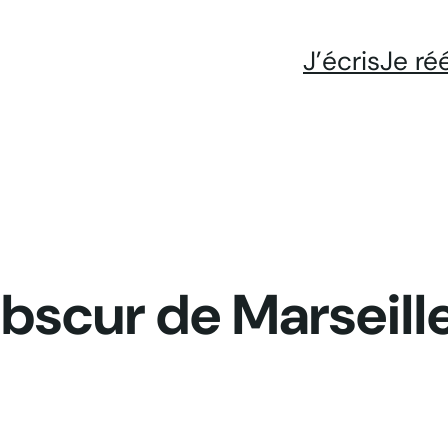
J’écris
Je ré
 obscur de Marseill