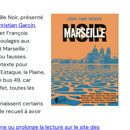
lle Noir
, présenté
hristian Garcin
,
 et François
Soulages aux
 Marseille ;
ou fausses.
étexte pour
Estaque, la Plaine,
n bus 49, car
fet, toutes les
naissent certains
e recueil à avoir
ne ou prolonge la lecture sur le site des