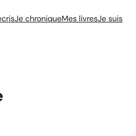
écris
Je chronique
Mes livres
Je suis
e