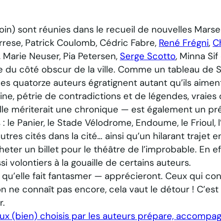
coin) sont réunies dans le recueil de nouvelles
Marsei
arrese, Patrick Coulomb, Cédric Fabre,
René Frégni
,
C
 Marie Neuser, Pia Petersen,
Serge Scotto
, Minna Sif
ie du côté obscur de la ville. Comme un tableau de 
. Les quatorze auteurs égratignent autant qu’ils aiment
cine, pétrie de contradictions et de légendes, vraies 
le mériterait une chronique — est également un pr
 le Panier, le Stade Vélodrome, Endoume, le Frioul, l’
res cités dans la cité… ainsi qu’un hilarant trajet e
eter un billet pour le théâtre de l’improbable. En ef
si volontiers à la gouaille de certains auteurs.
u’elle fait fantasmer — apprécieront. Ceux qui con
 ne connaît pas encore, cela vaut le détour ! C’est l
r.
aux (bien) choisis par les auteurs prépare, accompag