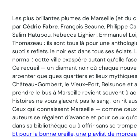
Les plus brillantes plumes de Marseille (et du 
par
Cédric Fabre
. François Beaune, Philippe C
Salim Hatubou, Rebecca Lighieri, Emmanuel Loi,
Thomazeau : ils sont tous là pour une antholog
subtils reflets, le noir est dans tous ses éclats
normal : cette ville exaspère autant qu’elle fas
Ce recueil — un diamant noir où chaque nouvel
arpenter quelques quartiers et lieux mythiques :
Château-Gombert, le Vieux-Port, Belsunce et aut
prendre le bus à Marseille revient souvent à ach
histoires ne vous glacent pas le sang : on rit aus
Ceux qui connaissent Marseille — comme ceux q
auteurs se régalent d’avance et pour ceux qu’on
dans sa bibliothèque ou à offrir sans se trompe
Et pour la bonne oreille, une playlist de morce