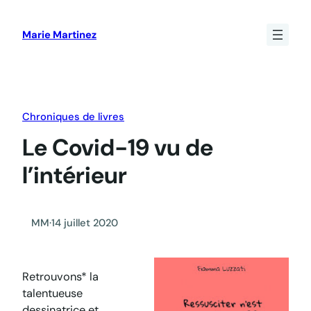
Aller
au
Marie Martinez
contenu
Chroniques de livres
Le Covid-19 vu de
l’intérieur
MM
·
14 juillet 2020
Retrouvons* la
talentueuse
dessinatrice et