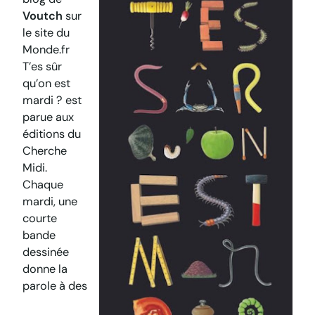
Voutch
sur
le site du
Monde.fr
T’es sûr
qu’on est
mardi ?
est
parue aux
éditions du
Cherche
Midi.
Chaque
mardi, une
courte
bande
dessinée
donne la
parole à des