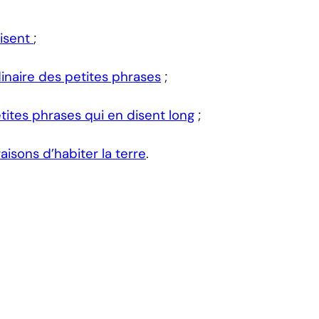
disent
;
inaire des petites phrases
;
tites phrases qui en disent long
;
aisons d’habiter la terre
.