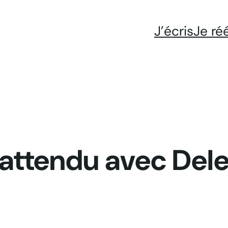
J’écris
Je ré
 attendu avec Del