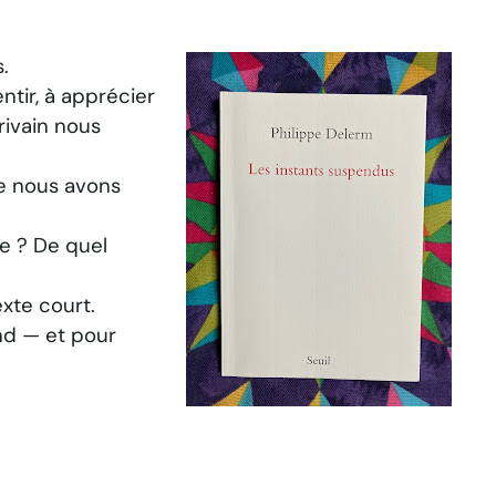
.
entir, à apprécier
rivain nous
ue nous avons
ie ? De quel
exte court
.
nd — et pour