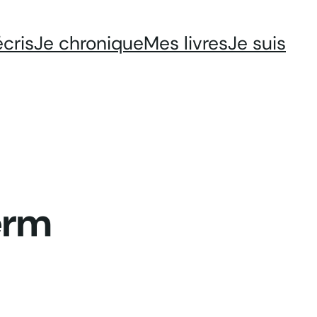
écris
Je chronique
Mes livres
Je suis
erm