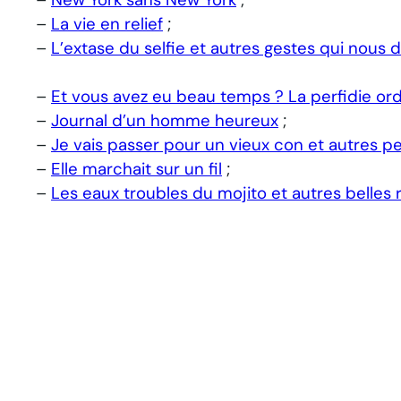
–
New York sans New York
;
–
La vie en relief
;
–
L’extase du selfie et autres gestes qui nous 
–
Et vous avez eu beau temps ? La perfidie ord
–
Journal d’un homme heureux
;
–
Je vais passer pour un vieux con et autres pe
–
Elle marchait sur un fil
;
–
Les eaux troubles du mojito et autres belles r