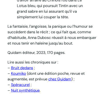
d’avoir affaire au Chinois fou dans
Le
Lotus bleu
, qui poursuit Tintin avec un
grand sabre en lui assurant qu’il va
simplement lui couper la tête.
La fantaisie, l’angoisse, la panique ou l’humour se
succèdent dans le récit ; ce qui fait que, comme
d’habitude, Anna Dubosc réussit à nous embarquer
et nous tenir en haleine jusqu’au bout.
Quidam éditeur, 2023, 170 pages.
Lire aussi les chroniques sur :
–
Bruit dedans
;
–
Koumiko
(dont une édition poche, revue et
augmentée, est prévue
chez Quidam
) ;
–
Spéracurel
;
–
Nuit synthétique
.