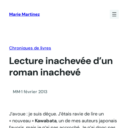
Aller
au
Marie Martinez
contenu
Chroniques de livres
Lecture inachevée d’un
roman inachevé
MM
·
1 février 2013
J’avoue : je suis déçue. J’étais ravie de lire un
« nouveau »
Kawabata
, un de mes auteurs japonais
favoris, mais je n’ai pas accroché. Je n’ai donc pas