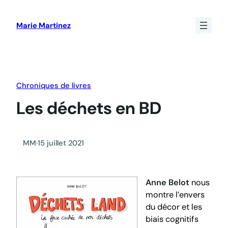
Aller
au
Marie Martinez
contenu
Chroniques de livres
Les déchets en BD
MM
·
15 juillet 2021
Anne Belot
nous
montre l’envers
du décor et les
biais cognitifs