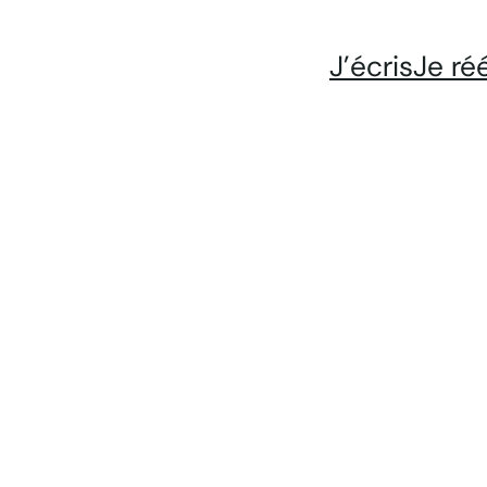
J’écris
Je ré