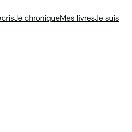
écris
Je chronique
Mes livres
Je suis