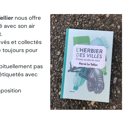
ellier
nous offre
é avec son air
t
.
uvés et collectés
e toujours pour
abituellement pas
 étiquetés avec
mposition