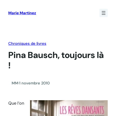
Aller
au
Marie Martinez
contenu
Chroniques de livres
Pina Bausch, toujours là
!
MM
·
1 novembre 2010
Que l’on