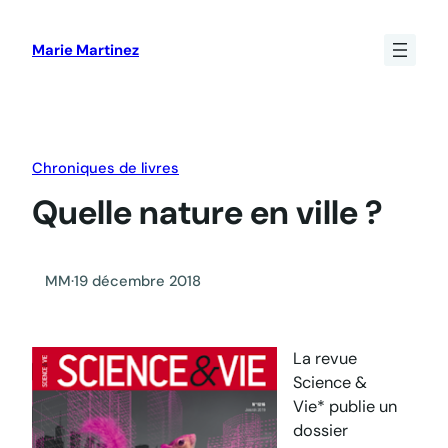
Aller
au
Marie Martinez
contenu
Chroniques de livres
Quelle nature en ville ?
MM
·
19 décembre 2018
La revue
Science &
Vie*
publie un
dossier