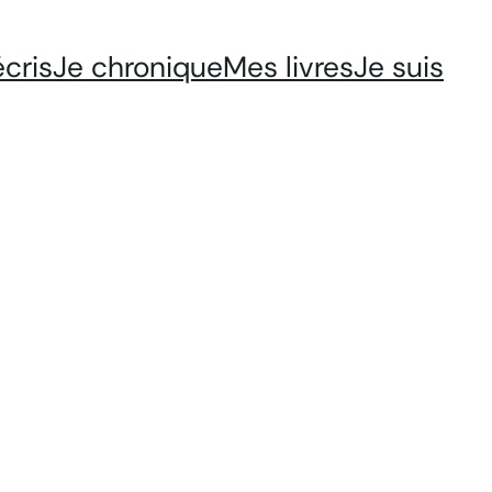
écris
Je chronique
Mes livres
Je suis