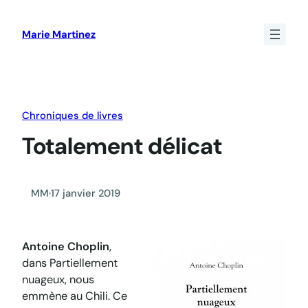
Aller
au
Marie Martinez
contenu
Chroniques de livres
Totalement délicat
MM
·
17 janvier 2019
Antoine Choplin
,
dans
Partiellement
nuageux
, nous
emmène au Chili. Ce