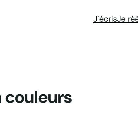
J’écris
Je ré
n couleurs