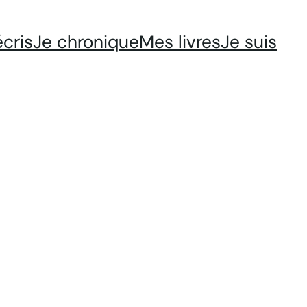
écris
Je chronique
Mes livres
Je suis