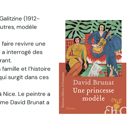
Galitzine (1912-
 autres, modèle
 faire revivre une
t a interrogé des
rant.
amille et l’histoire
 qui surgit dans ces
 Nice. Le peintre a
mme David Brunat a