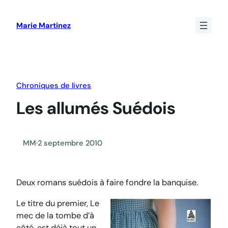
Aller
au
Marie Martinez
contenu
Chroniques de livres
Les allumés Suédois
MM
·
2 septembre 2010
Deux romans suédois à faire fondre la banquise.
Le titre du premier,
Le
mec de la tombe d’à
côté
, est déjà tout un